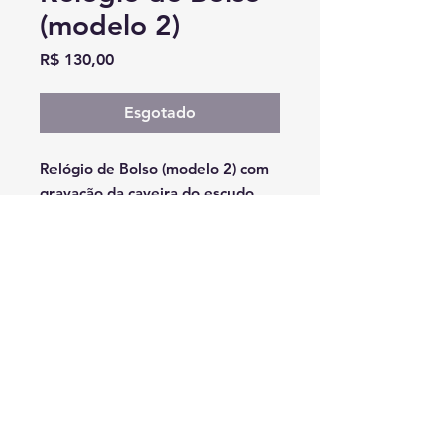
(modelo 2)
Preço
R$ 130,00
Esgotado
Relógio de Bolso (modelo 2) com
gravação da caveira do escudo
Nacionaes. O produto pode ser
adquirido por suporte, prósperos
e demais pessoas.
© 2023 - Nacionaes Law Enforcement Motorcycle Club
CNPJ:
32.039.516
/0001-36