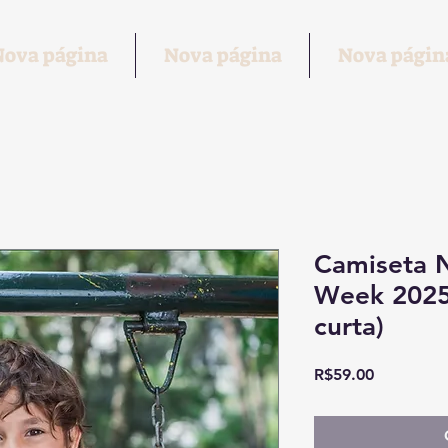
Nova página
Nova página
Nova págin
Camiseta 
Week 2025 
curta)
Price
R$59.00