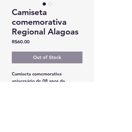
Camiseta
comemorativa
Regional Alagoas
Price
R$60.00
Out of Stock
Camiseta comemorativa
aniversário de 08 anos da
Regional Alagoas.
Para aquisição entre em contato
com o tesoureiro da sua regional
ou da regional Alagoas.