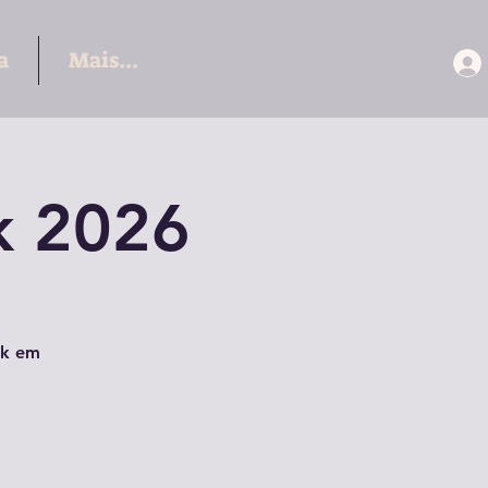
a
Mais...
k 2026
ek em