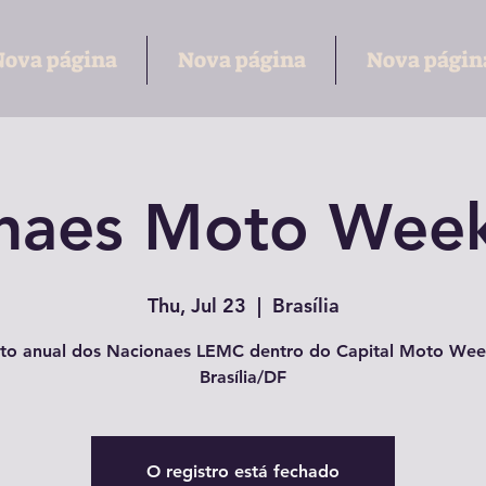
Nova página
Nova página
Nova págin
naes Moto Wee
Thu, Jul 23
  |  
Brasília
to anual dos Nacionaes LEMC dentro do Capital Moto We
Brasília/DF
O registro está fechado