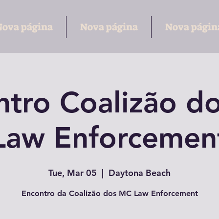
Nova página
Nova página
Nova págin
ntro Coalizão d
Law Enforcemen
Tue, Mar 05
  |  
Daytona Beach
Encontro da Coalizão dos MC Law Enforcement