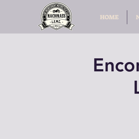
HOME
Enco