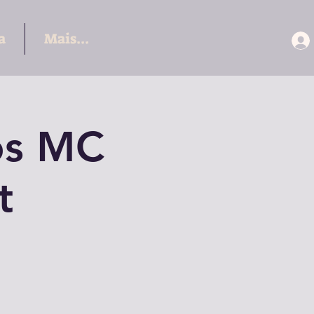
a
Mais...
os MC
t