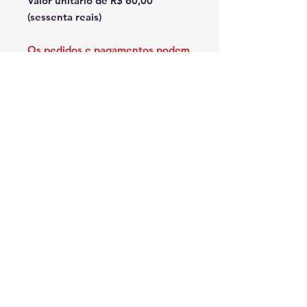
Valor unitário de R$ 60,00
(sessenta reais)
Os pedidos e pagamentos podem
ser feitos até 15/06/2024.
Pedidos apenas mediante o
pagamento e envio do
comprovante por este
formulário.
Acesse o formulário
© 2022 - Nacionaes Law Enforcement Motorcycle Club