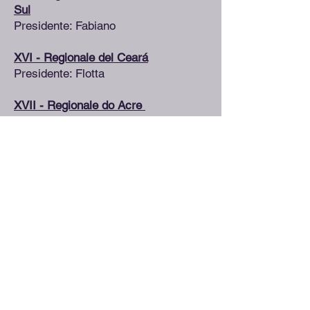
Sul
Presidente: Fabiano
XVI - Regionale del Ceará
Presidente: Flotta
XVII - Regionale do Acre
Presidente: Teles
XVIII - Regionale del Rio Grande do
Norte
Presidente: MV Kaveira
XIX - Regionale Bahia
in distribuzione
AMBASCIATA DEGLI STATI UNITI:
Marcio Federico