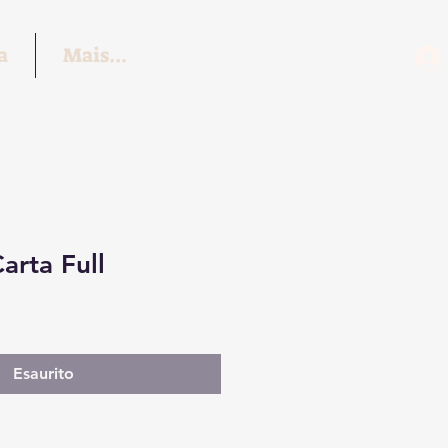
a
Mais...
arta Full
Esaurito