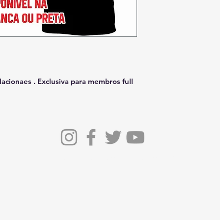
cionaes . Exclusiva para membros full
© 2022 - Nacionaes Law Enforcement Motorcycle Club