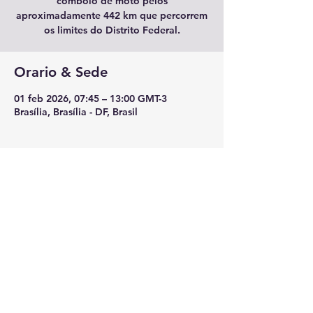
comboio de moto pelos
aproximadamente 442 km que percorrem
os limites do Distrito Federal.
Orario & Sede
01 feb 2026, 07:45 – 13:00 GMT-3
Brasília, Brasília - DF, Brasil
Condividi questo evento
© 2022 - Nacionaes Law Enforcement Motorcycle Club