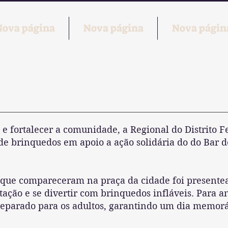
Nova página
Nova página
Nova págin
a e fortalecer a comunidade, a Regional do Distrito 
brinquedos em apoio a ação solidária do do Bar do
a que compareceram na praça da cidade foi present
ação e se divertir com brinquedos infláveis. Para a
eparado para os adultos, garantindo um dia memoráv