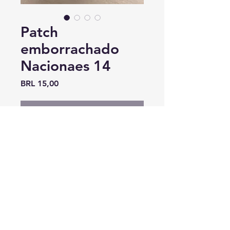
Patch
emborrachado
Nacionaes 14
Precio
BRL 15,00
Agotado
Patch emborrachado Nacionaes
14
© 2022 - Nacionaes Law Enforcement Motorcycle Club