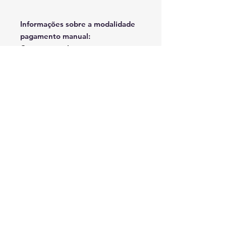
Informações sobre a modalidade
pagamento manual:
Caso opte pelo pagamento
manual, poderá fazê-lo através do
PIX da Regional do Distrito
Federal CNPJ: 48.789.775/0001-
14 - MERCADO PAGO.
Após pagamento deverá ser
encaminhado o comprovante para
o tesoureiro Pablo através do
whatsAPP +55 21 98235-9063.
© 2022 - Nacionaes Law Enforcement Motorcycle Club