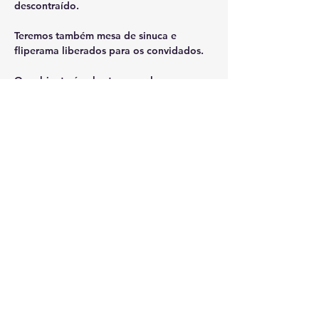
descontraído.
Teremos também mesa de sinuca e 
fliperama liberados para os convidados.
O ambiente é coberto e amplo, 
fornecendo conforto a todos os 
convidados.
Entrada gratuita!
Condividi questo evento