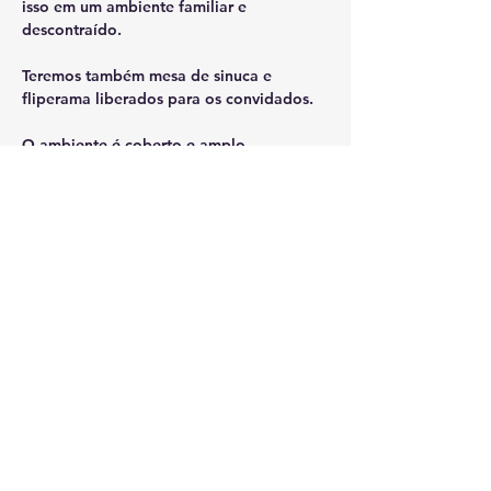
isso em um ambiente familiar e 
descontraído.
Teremos também mesa de sinuca e 
fliperama liberados para os convidados.
O ambiente é coberto e amplo, 
fornecendo conforto a todos os 
convidados.
Entrada gratuita!
Compartilhe esse evento