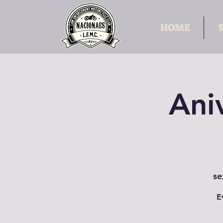
HOME
Ani
se
E