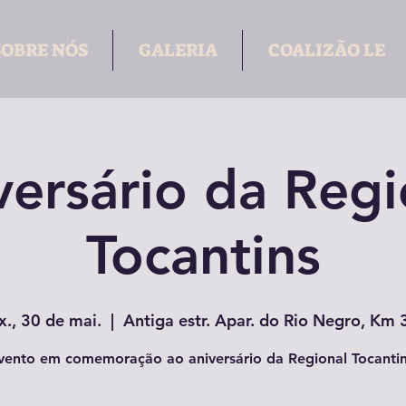
SOBRE NÓS
GALERIA
COALIZÃO LE
versário da Regi
Tocantins
x., 30 de mai.
  |  
Antiga estr. Apar. do Rio Negro, Km 
vento em comemoração ao aniversário da Regional Tocantin