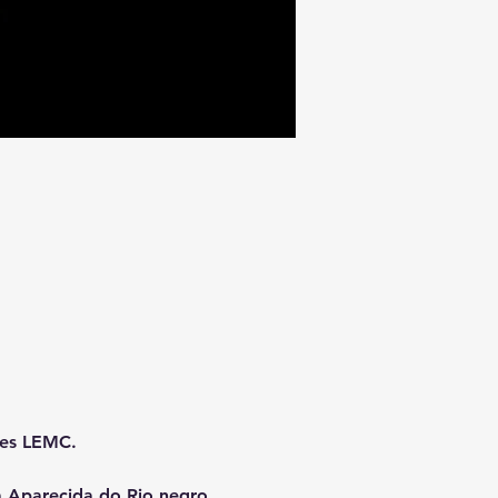
aes LEMC.
 Aparecida do Rio negro, 