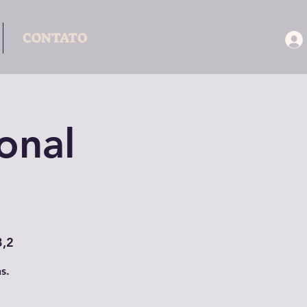
CONTATO
onal
3,2
s.