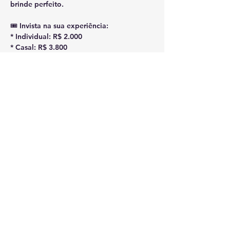
brinde perfeito.
​🎟️ Invista na sua experiência:
* Individual: R$ 2.000
* Casal: R$ 3.800
* Casal com filhos entrar em contato. 
(Condição especial).
Mostrar más
Compartir este evento